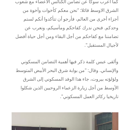
كما أعرب سوكا عن تضامن الكنائس الاعضاء مع شعوب
الشرق الاوسط
قائلا: "نحن معكم كأخوات وأخوة من
أجزاء أخرى من العالم،
فأرجو أن تتأكدوا أنكم لستم
وحدكم.
فنحن ندرك كفاحكم ومآسيكم، ونعرب عن
تضامننا مع كفاحكم من أجل البقاء ومن أجل حياة أفضل
لأجيال المستقبل".
وألقى عبس كلمة ذكر فيها أهمية التضامن المسكوني
والإنساني.
وقال: "من بوابة شرق البحر الأبيض المتوسط
ولؤلؤته بيروت، جاء هذا الوفد المسكوني إلى الشرق
الأوسط من أجل زيارة الزعماء الروحيين الذين شكلوا
تاريخيا ركائز العمل المسكوني".
Image