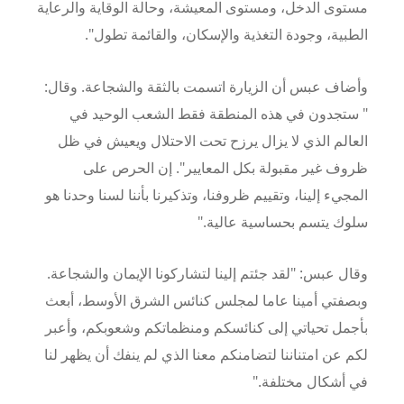
مستوى الدخل، ومستوى المعيشة، وحالة الوقاية والرعاية
الطبية، وجودة التغذية والإسكان، والقائمة تطول".
وأضاف عبس أن الزيارة اتسمت بالثقة والشجاعة.
وقال:
" ستجدون في هذه المنطقة فقط الشعب الوحيد في
العالم الذي لا يزال يرزح تحت الاحتلال ويعيش في ظل
ظروف غير مقبولة بكل المعايير".
إن الحرص على
المجيء إلينا، وتقييم ظروفنا، وتذكيرنا بأننا لسنا وحدنا هو
سلوك يتسم بحساسية عالية."
وقال عبس:
"لقد جئتم إلينا لتشاركونا الإيمان والشجاعة.
وبصفتي أمينا عاما لمجلس كنائس الشرق الأوسط، أبعث
بأجمل تحياتي إلى كنائسكم ومنظماتكم وشعوبكم، وأعبر
لكم عن امتناننا لتضامنكم معنا الذي لم ينفك أن يظهر لنا
في أشكال مختلفة."