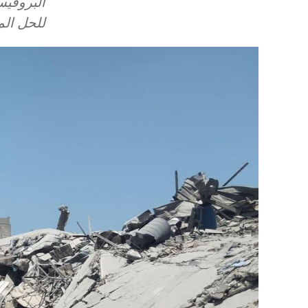
البروفيس
للحل ال