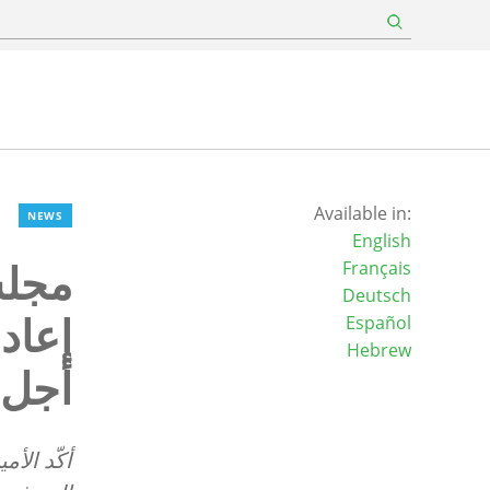
Available in:
NEWS
English
مجلس
Français
Deutsch
إعاد
Español
Hebrew
أجل 