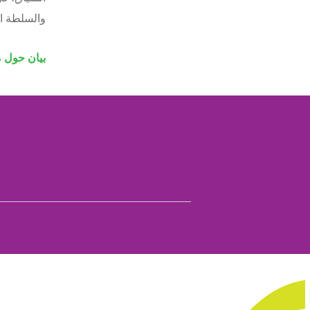
والسلطة ا
بيان حول م