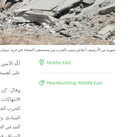
صورة من الأرشيف: أنقاض مبنى بالقرب من مستشفى الشفاء في غزة، نيسان/أبري
Middle East
أكّد الأمين
على أهمية 
Peacebuilding: Middle East
وقال: "إن الا
الانتهاكات 
الحرب الحا
المبادئ. و
المدعي العا
السياق، في