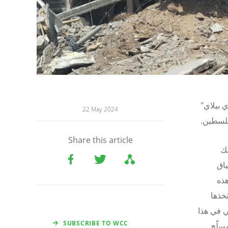
 بيلاي"
22 May 2024
فلسطين.
Share this article
لك
ياق
هذه
تخذها
لي في هذا
SUBSCRIBE TO WCC
سلّح