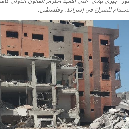
ور "جيري بيلاي" على أهمية احترام القانون الدولي كأ
مستدام للصراع في إسرائيل وفلسطين.