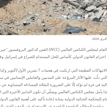
ل 2024
 العام لمجلس الكنائس العالمي (
WCC
) القس الدكتور البروفيسور "جيري
احترام القانون الدولي كأساس للحل المستدام للصراع في إسرائيل و
نتهاكات الفظيعة التي ارتكبت في هجمات 7 تشرين الأول
/
أكتوبر وكذ
التي دلّت عليها الآثار المروّعة على المدنيين والعاملين الإنسانيين في س
لية في غزة لم تؤكد إلّا على الضرورة الملحّة للمساءلة المتساوية عن 
لذا يأمل مجلس الكنائس العالمي ويصلّي أن تكون التدابير الأخيرة التي ا
م للمحكمة الجنائية الدولية بمثابة إعادة تأكيد على أهمية القانون الدو
 مواجهة المظالم الواضحة الناجمة عن الاستخدام غير المقيد للعنف الم