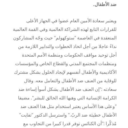
ضد الأطفال.
ويعتبر سعادة الأمين العام عضوا في الجهاز الأعلى
للقرارات التابع لهذه الشراكة العالمية وفي القمة العالمية
المنعقدة في العاصمة "ستوكهولم" حيث وجّه المشاركون
نداءً عاجلا من أجل اتخاذ الخطوات والتدابير اللازمة من
أجل توحيد مواقف الحكومات ومنظمة الأمم المتحدة
ومنظمات المجتمع المدني والقطاع الخاص والمؤسسات
الأكاديمية والأطفال أنفسهم لإيجاد الحلول بشكل مشترك
للوقاية من العنف ضد الأطفال والتعامل معه. وقال
سعادته :"إن العنف ضد الأطفال يشكل أسوأ إساءة ضد
الكرامة الإنسانية التي وهبها الله الخالق للبشر". مضيفا
"وعلى هذا الأساس يعتبر استخدام مثل هذا العنف ضد
الأطفال خطيئة ضد الربّ." واسترسل الدكتور "تفايت"
مُذكّرا :"أن الكنائس توفر قدرا كبيرا من التجاوب مع