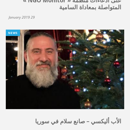
على ادعاءات منظمة « NGO Monitor »
المتواصلة بمعاداة السامية
29 January 2019
NEWS
الأب أليكسي – صانع سلام في سوريا