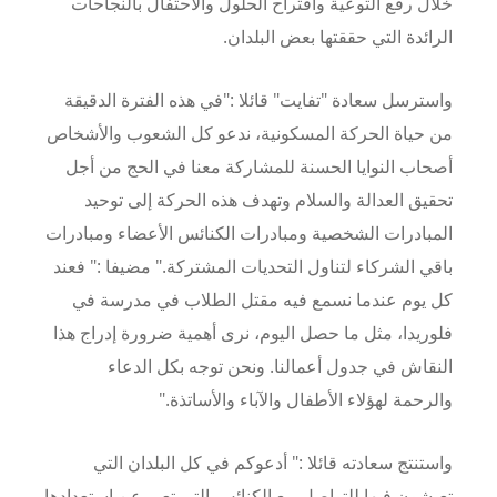
خلال رفع التوعية واقتراح الحلول والاحتفال بالنجاحات
الرائدة التي حققتها بعض البلدان.
واسترسل سعادة "تفايت" قائلا :"في هذه الفترة الدقيقة
من حياة الحركة المسكونية، ندعو كل الشعوب والأشخاص
أصحاب النوايا الحسنة للمشاركة معنا في الحج من أجل
تحقيق العدالة والسلام وتهدف هذه الحركة إلى توحيد
المبادرات الشخصية ومبادرات الكنائس الأعضاء ومبادرات
باقي الشركاء لتناول التحديات المشتركة." مضيفا :" فعند
كل يوم عندما نسمع فيه مقتل الطلاب في مدرسة في
فلوريدا، مثل ما حصل اليوم، نرى أهمية ضرورة إدراج هذا
النقاش في جدول أعمالنا. ونحن توجه بكل الدعاء
والرحمة لهؤلاء الأطفال والآباء والأساتذة."
واستنتج سعادته قائلا :" أدعوكم في كل البلدان التي
تعيشون فيها للتواصل مع الكنائس التي تعبر عن استعدادها