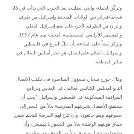
وتركّز الحملة، والتي انطلقت بعد الحرب التي بدأت في
28
شباط/فبراير بين الولايات المتحدة وإسرائيل من طرف
وإيران من الطرف الآخر، على ضم إسرائيل الفعلي
والمستمر للأراضي الفلسطينية المحتلة منذ عام
1967
.
وتركز أيضاً على القناعة بأن حلّ النزاع في فلسطين
وإسرائيل، القائم على العدل، هو حجر أساس السلام في
سائر المنطقة.
وقال جورج سحار، مسؤول المناصرة في مكتب الاتصال
التابع لمجلس الكنائس العالمي في القدس وبرنامج
المرافقة المسكونية في فلسطين وإسرائيل: "يجب أن
يستمتع الأطفال بتجربتهم المدرسية بدلاً من السير إلى
صفوفهم وهم خائفون، وأن تتاح لهم الفرصة للتعلم ضمن
سياق هويتهم الوطنية بدلاً من الشعور بالتهميش، وأن
يحلموا بمستقبل مشرق بدلاً من الخوف من ملاحقة