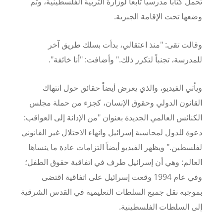
تحمل كتاباً مدرسياً تابعاً لوزارة التربية الفلسطينية، وتم
وضعها تحت الإقامة الجبرية.
وقالت تقى: "منذ اعتقالي، بدأت بسلك طريق آخر
للمدرسة، تجنباً لتكرر ذلك." وأضافت: "أنا خائفة".
ويأتي الفيديو، والذي يعرض أيضاً حقائق حول انتهاك
القانون الدولي وحقوق الإنسان، كجزء من حملة مجلس
الكنائس العالمي الجديدة بعنوان "من الإدانة إلى العواقب:
دعوة للدول لمحاسبة إسرائيل وانهاء الاحتلال غير القانوني
لفلسطين." ويظهر الفيديو أيضاً التزامات عادة ما ينساها
العالم: وهي أن إسرائيل طرف في اتفاقية حقوق الطفل؛
وفي عام
1994
وقعت إسرائيل على اتفاقية اقتضى
بموجبه نقل جميع السلطات التعليمية في القدس الشرقية
إلى السلطات الفلسطينية.