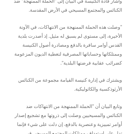
وأشار قادة الكنيسة في البيان إلى "الحملة الممنهجة" ضد
الكنائس والمجتمع المسيحي في الأرض المقدسة.
"وصلت هذه الحملة الممنهجة من الانتهاكات، في الآونة
الأخيرة، إلى مستوى لم يسبق له مثيل. إذ أصدرت بلدية
القدس أوامر سافرة بالدفع ومصادرة أصول الكنيسة
وممتلكاتها وحساباتها المصرفية لتغطية الديون المزعومة
كضرائب عقابية فرضتها البلدية".
ويشترك في إدارة كنيسة القيامة مجموعة من الكنائس
الأرثوذكسية والكاثوليكية.
وتابع البيان أن "الحملة الممنهجة من الانتهاكات ضد
الكنائس والمسيحيين وصلت إلى ذروتها مع تشجيع إصدار
أوامر تمييزية وعنصرية بالدفع، إن دلت على شيء فإنما
تدل على استهداف ممتلكات المجتمع المسيحي في