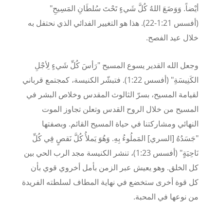
أيْضاً. وَوَضَعَ اللهُ كُلَّ شَيءٍ تَحْتَ سُلطَانِ المَسِيحِ"
(أفسس
21
:
1
-
22
). هذا هو التغيير الفدائي الذي نحتفل به
خلال عيد الفصح
.
وجعل الله القدير يسوع المسيح "رَأسَ كُلِّ شَيءٍ لِأجْلِ
الكَنِيسَةِ" (أفسس
22
:
1
). فتبشّر الكنيسة، كمجتمع قرباني
لقيامة المسيح، بسرّ الثالوث المقدس وخلاص البشر في
المسيح من خلال الروح القدس وتعلن تجاوز الموت
النهائي ومشاركتنا في حياة المسيح القائم. وبصفتها
"جَسَدُهُ [السري] المَملُوءُ بِهِ. وَهُوَ يَملأُ كُلَّ نَقصٍ فِي كُلِّ
نَاحِيَةٍ" (أفسس
23
:
1
)، تنشر الكنيسة مجد الرب الحي بين
كل الخلق. وهو يعيش عبر الزمن بأمل أخروي قوي بأن
كل قوة أخرى ستخضع في نهاية المطاف لسلطته الفريدة
من نوعها في المحبة
.