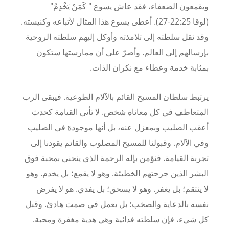
ويقمعون الضعفاء، فقد عاش يسوع " كَمَنْ يَخْدِمُ"
(لوقا
25
:
22
-
27
). أعطى يسوع هذا المثال لأتباعه وكنيسته.
وقد نقل سلطته إلى تلامذته وأوكل إليهم سلطته الروحية
بإرسالهم إلى العالم. وأصرّ على أن ممارستها ستكون
بمثابة خدمة وعطاء مع نكران الذات
.
يرتبط سلطان المسيح القائم بالآلام الطوعية. فيبقى الرب
المتعاطف في كل معاناة شخص. لا تأتي القيامة كحدث
أعقب الصليب وبمعزل عنه، بل أنها موجودة في الصليب
وفي الآلام. وقبولنا للمسيح المصلوب والقائم يقودنا إلى
تجربة القيامة. فنؤمن بإله الرحمة الذي ينحني بمحبة فوق
البشر الذين جرحتهم الخطيئة. وهو لا يقمع؛ بل يخدم. وهو
لا ينتقم؛ بل يغفر. وهو لا يسحق؛ بل يفدي. هو لا يفرض
نفسه بالدعاية والصخب؛ بل يعمل في صمت هادئ. وقبل
كل شيء، فإن سلطته فدائية وهي هدية مغفرة ومحبة.