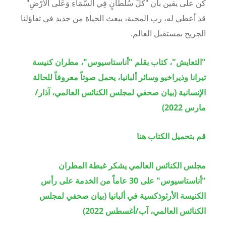
كن على يقين بأن "كُلّ سُلطَانٍ فِي السَّمَاءِ وَعَلَى الأرْضِ"
قد أعطي له، رب المحبة، يبعث الحياة من جديد في تفاؤلنا
الجريح بمستقبل العالم
.
"التعايش"، كتاب بقلم "أناستاسيوس"، مطران كنيسة
تيرانا وذيراخيو وسائر ألبانيا، يحمل صوتاً معروفاً للحالة
الإنسانية (بيان صحفي لمجلس الكنائس العالمي، آذار/
مارس
2022
)
قم بتحميل الكتاب هنا
مجلس الكنائس العالمي يشكر غبطة المطران
"أناستاسيوس" على
30
عاماً من الخدمة على رأس
الكنيسة الأرثوذكسية في ألبانيا (بيان صحفي لمجلس
الكنائس العالمي، آب/أغسطس
2022
)