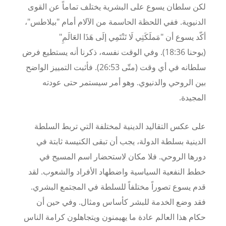
لكن سلطان يسوع على البشرية يختلف تماماً عن القوى
الدنيوية. ففي اللحظة الحاسمة من الآلام أمام "بيلاطس"،
أكّد يسوع أن "مَملَكَتِي لَا تَنْتَمِي إلَى هَذَا العَالَمِ"
(يوحنا
36
:
18
). وفي الوقت نفسه، ذكرنا أنه يستطيع فرض
سلطانه في أي وقت (متّى
53
:
26
). فأثبت التمييز الواضح
بين الروحي والدنيوي. وهو أمر سيستمر حتى عودته
المجيدة
.
على عكس التقاليد الدينية لمختلفة التي تربط السلطة
الدينية بسلطة الدولة، يجب أن تبقى الكنيسة ثابتة في
دورها الروحي. فلا مكان لاستحضار اسم المسيح في
خطط النفعية السياسية واضطهاد الأفراد والشعوب. لقد
قدم يسوع تصوراً مختلفاً للسلطة في المجتمع البشري.
فقد وضع الخدمة للبشر كأساس ومثال. وفي حين أن
حكام هذا العالم عادة ما يهيمنون ويتجاهلون كرامة الناس