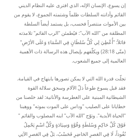
إن يسوع، الإنسان الإله، الذي افترى عليه النظام الديني
القائم وأدانته السلطات ظلماً وشتمته الجموع، لا يقوم من
بين الأموات منتصراً فحسب، بل يستمد أيضاً السلطة
المطلقة من "الله الآب": فيُطمئن "الرب القائم" تلامذته
قائلاً: "أُعْطِيَ لِي كُلُّ سُلطَانٍ فِي السَّمَاءِ وَعَلَى الأرْضِ"
(متّى 28:
18
) ويكلّفهم بإيصال هذه الرسالة ذات الأهمية
العالمية إلى جميع الشعوب
.
تجلّت قدرة الله التي لا يمكن تصورها بابتهاج في القيامة.
فقد قبل يسوع طوعاً ذلّ الآلام وسحق سلالة القوة
الشيطانية المبنية على الغطرسة والأنانية: لقد خلصنا من
خطايانا على الصليب "وداس على الموت بموته" ووهبنا
"الحياة الأبدية". وتوّج "الله الآب" ابنه المصلوب والقائم "
فَوْقَ كُلِّ حَاكِمٍ وَسُلطَةٍ وَقُوَّةٍ وَسِيَادَةٍ وَكُلِّ اسْمٍ يَحْمِلُ
نُفُوذاً، لَا فِي العَصرِ الحَاضِرِ فَحَسْبُ، بَلْ فِي العَصرِ الآتِي