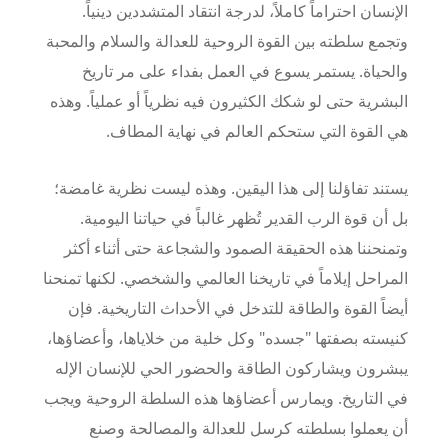
الإنسان احتراماً كاملاً، لدرجة انتقاد المتشددين دينياً.
وتجمع سلطته بين القوة الروحية للعدالة والسلام والمحبة
والحياة. يستمر يسوع في العمل بفداء على مر تاريخ
البشرية حتى لو شكك الكثيرون فيه نظرياً أو عملياً. وهذه
هي القوة التي ستحكم العالم في نهاية المطاف
.
يستند تفاؤلنا إلى هذا اليقين. وهذه ليست نظرية غامضة؛
بل أن قوة الرب القدير تُظهر غالباً في حياتنا اليومية.
وتمنحننا هذه الحقيقة الصمود والشجاعة حتى أثناء أكثر
المراحل إيلاماً في تاريخنا العالمي والشخصي. لكنها تمنحنا
أيضاً القوة والطاقة للتدخل في الأحداث التاريخية. فإن
كنيسته بصفتها "جسده" وكل خلية من خلاياها، وأعضاؤها،
يبشرون ويشاركون الطاقة والحضور الحي للإنسان الإله
في التاريخ. ويمارس أعضاؤها هذه السلطة الروحية ويجب
أن يعملوا بسلطته كرسل للعدالة والمصالحة وصنع