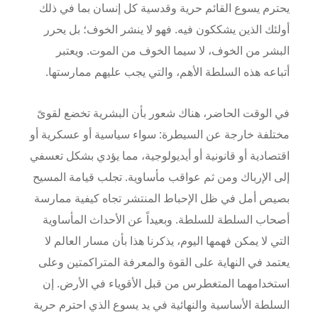
يحترم يسوع القائم حرية وقدسية كل إنسان بما في ذلك
أولئك الذين يشككون فيه. فهو لا ينشر الخوف؛ بل يحرر
البشر من الخوف، لا سيما الخوف من الموت. ويعتبر
أتباعه هذه السلطة الأهم، والتي يجب عليهم ممارستها
.
في الوقت الحاضر، هناك شعور بأن البشرية تخضع لقوىً
مختلفة خارجة عن السيطرة: سواء سياسية أو عسكرية أو
اقتصادية أو قانونية أو أيديولوجية، مما يؤدي بشكل تعسفي
إلى الإرباك ومن ثم عواقب مأساوية. تجلب قيامة المسيح
بصيص أمل في ظل الإحباط المنتشر تجاه كيفية ممارسة
أصحاب السلطة للسلطة. وبعيداً عن الأحداث المأساوية
التي لا يمكن فهمها اليوم، يذكرنا هذا بأن مسار العالم لا
يعتمد في النهاية على القوة والمعرفة المتراكمتين وعلى
استخدامهما المتغطرس من قبل الأقوياء في الأرض. إن
السلطة الأساسية والنهائية في يد يسوع الذي احترم حرية