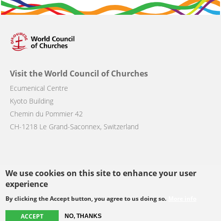
Visit the World Council of Churches
Ecumenical Centre
Kyoto Building
Chemin du Pommier 42
CH-1218 Le Grand-Saconnex, Switzerland
We use cookies on this site to enhance your user
Follow us
experience
By clicking the Accept button, you agree to us doing so.
More info
facebook
twitter
youtube
youtube
instagram
ACCEPT
NO, THANKS