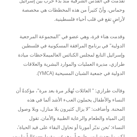
تقدّمت في القدس الشرقية منذ بدء حرب بين إسرائيل
وحماس، وأنّ كثيراً من هذه المخططات هي مخصصة
لأراضٍ تقع في قلب أحياء فلسطينية.
وقدمت هناء قرة، وهي عضو في "المجموعة المرجعية
الدولية" في برنامج المرافقة المسكونية في فلسطين
وإسرائيل التابع لمجلس الكنائس العالميملاحظات ميادة
طرازي، مديرة العمليات والموارد البشرية والعلاقات
الدولية في جمعية الشبان المسيحية (
YMCA
).
وقالت طرازي: " العائلات تُهجَّر مرة بعد مرة"، مؤكدةً أن
النساء والأطفال يحملون العبء الأشد ألما في هذه
المحنة. وأضافت: "لا يزال كثيرون بلا منازل، وبلا وصول
إلى المياه والطعام والرعاية الطبية والأمان. تقول
النساء:
‘
نحن ندبّر أمورنا أو نحاول البقاء على قيد الحياة
’
،
لكن ما يحدث ليس طبيعياً، وهو غير مقبول—وغالباً ما يبدو