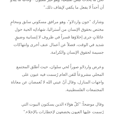
أن أحداً لا يفعل ما يكفي لإيقاف ذلك."
وشارك "جون واردلاو"، وهو مرافق مسكوني سابق ومحامٍ
مختص بحقوق الإنسان من أستراليا، شهاداتِه الحية حول
عائلاتٍ جرى إخلاؤها قسراً في ظروف لا إنسانية وضيقٍ
شديد في الوقت، فضلاً عن أعمال عنف أخرى وانتهاكات
جسيمة لحقوق الإنسان والكرامة.
وعرض واردلاو صوراً لحي سلوان، حيث أطلق المجتمع
المحلي مشروعاً للفن العام رُسمت فيه عيون على
واجهات المنازل، وقال أنّ عيني الله لا تُغمضان عن معاناة
المجتمعات الفلسطينية.
وقال موضحاً: "كلّ هؤلاء الذين يسكنون البيوت التي
رُسمت عليها العيون يخضعون لإخطارات بالإخلاء."