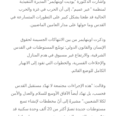
وأشارت الدكتورة "يوديت اوبنهايمر" المديرة التنفيذية
لمنظمة "عير عميم"، إلى أن الحرب في غزة والحرب
الحالية قد طغتا بشكل كبير على التطورات المتسارعة في
القدس وما حولها على مدار العامين الماضيين.
وذكرت اوبنهايمر من بين الانتهاكات الجسيمة لحقوق
الإنسان والقانون الدولي: توسّع المستوطنات في القدس
الشرقية، والارتفاع غير مسبوق في هدم المنازل
والإخلاءات القسرية، والخطوات التي تقود إلى الانهيار
الكامل للوضع القائم.
وقالت: "هذه الإجراءات مجتمعة لا تهدّد مستقبل القدس
فحسب، بل تهدّد أيضاً الآفاق الأوسع للسلام والعدل والأمن
لكلا الشعبين،" مشيرةً إلى أنّ مخططات لإنشاء تسع
مستوطنات جديدة تضمّ أكثر من 20 ألف وحدة سكنية قد